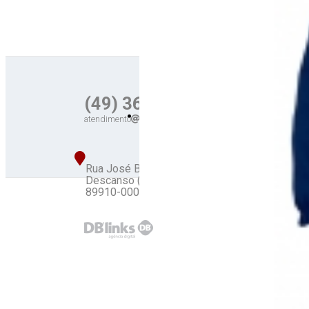
(49) 3623-0518
atendimento
redoma.ind.br
Rua José Bonifácio, 338 - Centro
Descanso (SC)
89910-000
©
Redoma Unif